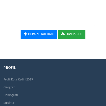
Buka di Tab Baru
Unduh PDF
PROFIL
Profil Kota Kediri 2019
Geografi
Demografi
Struktur