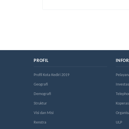
PROFIL
INFO
Profil Kota Kediri 2019
Pelayan
Geografi
Investas
Demografi
Telepho
Struktur
Kopera
Visi dan Misi
Organis
Renstra
ULP