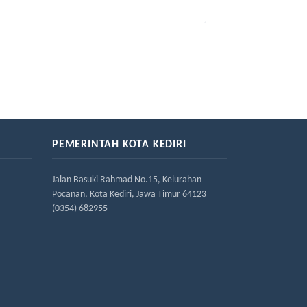
PEMERINTAH KOTA KEDIRI
Jalan Basuki Rahmad No.15, Kelurahan
Pocanan, Kota Kediri, Jawa Timur 64123
(0354) 682955