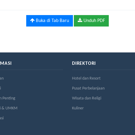
Buka di Tab Baru
Unduh PDF
RMASI
DIREKTORI
an
Hotel dan Resort
i
Pusat Perbelanjaan
n Penting
Wisata dan Religi
si & UMKM
Kuliner
asi