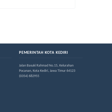
PEMERINTAH KOTA KEDIRI
Jalan Basuki Rahmad No.15, Kelurahan
Pocanan, Kota Kediri, Jawa Timur 64123
(0354) 682955