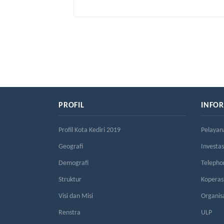
PROFIL
INFO
Profil Kota Kediri 2019
Pelayan
Geografi
Investas
Demografi
Telepho
Struktur
Kopera
Visi dan Misi
Organis
Renstra
ULP