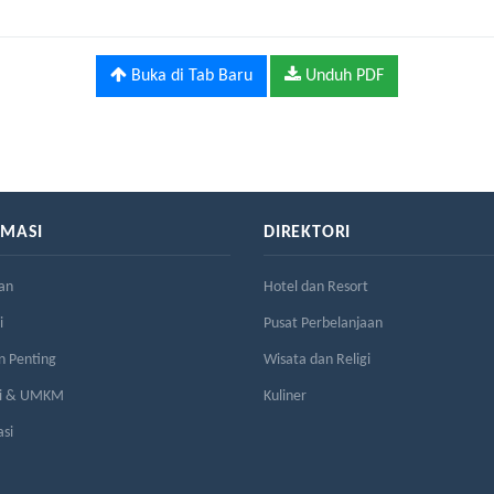
Buka di Tab Baru
Unduh PDF
RMASI
DIREKTORI
an
Hotel dan Resort
i
Pusat Perbelanjaan
n Penting
Wisata dan Religi
si & UMKM
Kuliner
asi