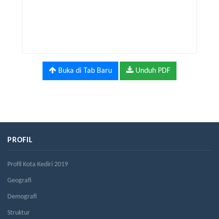
Buka di Tab Baru
Unduh PDF
PROFIL
Profil Kota Kediri 2019
Geografi
Demografi
Struktur