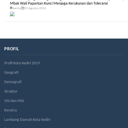
Mbak Wali Paparkan Kunci Menjaga Kerukunan dan Toleransi
berita
03 Agustus 2026
PROFIL
Profil Kota Kediri 2019
Geografi
Demografi
Struktur
Visi dan Misi
Renstra
Lambang Daerah Kota Kediri