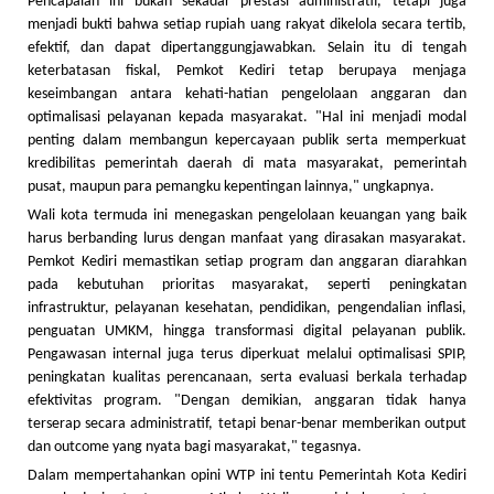
Pencapaian ini bukan sekadar prestasi administratif, tetapi juga
menjadi bukti bahwa setiap rupiah uang rakyat dikelola secara tertib,
efektif, dan dapat dipertanggungjawabkan. Selain itu di tengah
keterbatasan fiskal, Pemkot Kediri tetap berupaya menjaga
keseimbangan antara kehati-hatian pengelolaan anggaran dan
optimalisasi pelayanan kepada masyarakat. "Hal ini menjadi modal
penting dalam membangun kepercayaan publik serta memperkuat
kredibilitas pemerintah daerah di mata masyarakat, pemerintah
pusat, maupun para pemangku kepentingan lainnya," ungkapnya.
Wali kota termuda ini menegaskan pengelolaan keuangan yang baik
harus berbanding lurus dengan manfaat yang dirasakan masyarakat.
Pemkot Kediri memastikan setiap program dan anggaran diarahkan
pada kebutuhan prioritas masyarakat, seperti peningkatan
infrastruktur, pelayanan kesehatan, pendidikan, pengendalian inflasi,
penguatan UMKM, hingga transformasi digital pelayanan publik.
Pengawasan internal juga terus diperkuat melalui optimalisasi SPIP,
peningkatan kualitas perencanaan, serta evaluasi berkala terhadap
efektivitas program. "Dengan demikian, anggaran tidak hanya
terserap secara administratif, tetapi benar-benar memberikan output
dan outcome yang nyata bagi masyarakat," tegasnya.
Dalam mempertahankan opini WTP ini tentu Pemerintah Kota Kediri