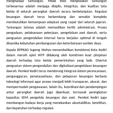
menghadapi tantangan. Mbak Wali menjelaskan tantangan
terbesarnya adalah menjaga disiplin, integritas, dan kualitas tata
kelola di seluruh perangkat daerah secara berkelanjutan. Regulasi
keuangan daerah terus berkembang dan semakin kompleks
membutuhkan kemampuan adaptasi yang cepat dari seluruh jajaran.
Tantangan lainnya adalah memastikan tertib administrasi, Proses
pengadaan, pelaksanaan pekerjaan, pengelolaan aset daerah, serta
penguatan pengendalian internal harus berjalan optimal di tengah
dinamika kebutuhan pembangunan dan keterbatasan sumber daya.
Kepala BPPKAD Sugeng Wahyu menambahkan konsistensi Kota Kediri
dalam meraih opini WTP didukung oleh komitmen kuat pimpinan
daerah terhadap tata kelola pemerintahan yang baik. Disertai
penguatan sistem pengendalian dan digitalisasi pengelolaan keuangan
daerah. Pemkot Kediri terus mendorong integrasi sistem perencanaan,
penganggaran, penatausahaan, dan pelaporan keuangan berbasis
teknologi informasi agar proses menjadi lebih transparan, akurat, dan
mempermudah pengawasan. Selain itu, koordinasi dan pendampingan
antar perangkat daerah juga diperkuat, termasuk peningkatan
kapasitas SDM pengelola keuangan dan aset. Pemkot Kediri juga
membangun budaya kerja yang menekankan akuntabilitas, ketelitian,
dan kepatuhan terhadap regulasi.