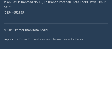
Jalan Basuki Rahmad No.15, Kelurahan Pocanan, Kota Kediri, Jawa Timur
64123
(0354) 682955
© 2018 Pemerintah Kota Kediri
Support by
Dinas Komunikasi dan Informatika Kota Kediri