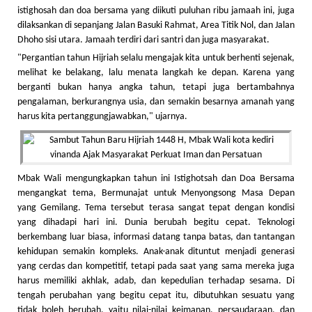
istighosah dan doa bersama yang diikuti puluhan ribu jamaah ini, juga
dilaksankan di sepanjang Jalan Basuki Rahmat, Area Titik Nol, dan Jalan
Dhoho sisi utara. Jamaah terdiri dari santri dan juga masyarakat.
"Pergantian tahun Hijriah selalu mengajak kita untuk berhenti sejenak,
melihat ke belakang, lalu menata langkah ke depan. Karena yang
berganti bukan hanya angka tahun, tetapi juga bertambahnya
pengalaman, berkurangnya usia, dan semakin besarnya amanah yang
harus kita pertanggungjawabkan," ujarnya.
Mbak Wali mengungkapkan tahun ini Istighotsah dan Doa Bersama
mengangkat tema, Bermunajat untuk Menyongsong Masa Depan
yang Gemilang. Tema tersebut terasa sangat tepat dengan kondisi
yang dihadapi hari ini. Dunia berubah begitu cepat. Teknologi
berkembang luar biasa, informasi datang tanpa batas, dan tantangan
kehidupan semakin kompleks. Anak-anak dituntut menjadi generasi
yang cerdas dan kompetitif, tetapi pada saat yang sama mereka juga
harus memiliki akhlak, adab, dan kepedulian terhadap sesama. Di
tengah perubahan yang begitu cepat itu, dibutuhkan sesuatu yang
tidak boleh berubah, yaitu nilai-nilai keimanan, persaudaraan, dan