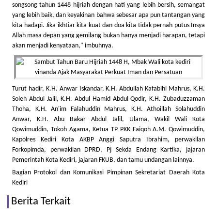
songsong tahun 1448 hijriah dengan hati yang lebih bersih, semangat
yang lebih baik, dan keyakinan bahwa sebesar apa pun tantangan yang
kita hadapi. Jika ikhtiar kita kuat dan doa kita tidak pernah putus Insya
Allah masa depan yang gemilang bukan hanya menjadi harapan, tetapi
akan menjadi kenyataan," imbuhnya.
Turut hadir, K.H. Anwar Iskandar, K.H. Abdullah Kafabihi Mahrus, K.H.
Soleh Abdul Jalil, K.H. Abdul Hamid Abdul Qodir, K.H. Zubaduzzaman
Thoha, K.H. An'im Falahuddin Mahrus, K.H. Athoillah Solahuddin
Anwar, K.H. Abu Bakar Abdul Jalil, Ulama, Wakil Wali Kota
Qowimuddin, Tokoh Agama, Ketua TP PKK Faiqoh A.M. Qowimuddin,
Kapolres Kediri Kota AKBP Anggi Saputra Ibrahim, perwakilan
Forkopimda, perwakilan DPRD, Pj Sekda Endang Kartika, jajaran
Pemerintah Kota Kediri, jajaran FKUB, dan tamu undangan lainnya.
Bagian Protokol dan Komunikasi Pimpinan Sekretariat Daerah Kota
Kediri
Berita Terkait