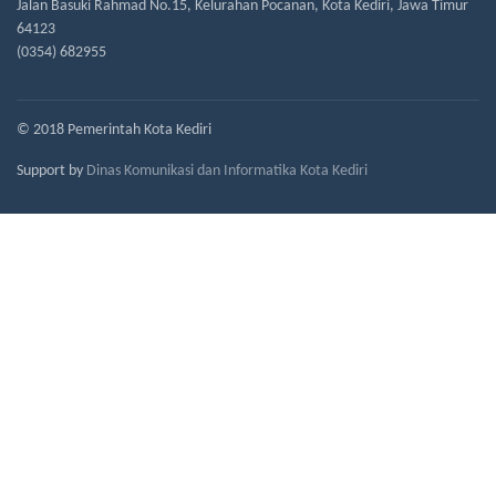
Jalan Basuki Rahmad No.15, Kelurahan Pocanan, Kota Kediri, Jawa Timur
64123
(0354) 682955
© 2018 Pemerintah Kota Kediri
Support by
Dinas Komunikasi dan Informatika Kota Kediri