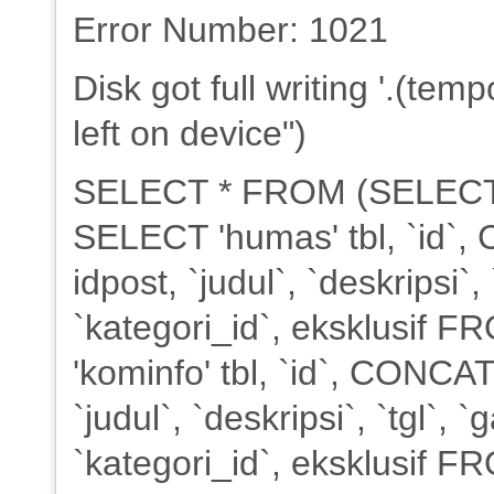
Error Number: 1021
Disk got full writing '.(te
left on device")
SELECT * FROM (SELECT 
SELECT 'humas' tbl, `id`, 
idpost, `judul`, `deskripsi`
`kategori_id`, eksklusif
'kominfo' tbl, `id`, CONCAT(
`judul`, `deskripsi`, `tgl`,
`kategori_id`, eksklusif 