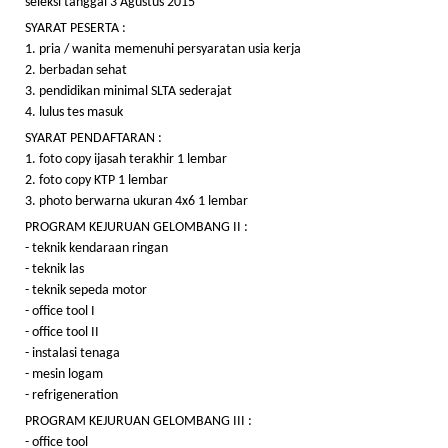
seleksi tanggal 3 Agustus 2015
SYARAT PESERTA :
1. pria / wanita memenuhi persyaratan usia kerja
2. berbadan sehat
3. pendidikan minimal SLTA sederajat
4. lulus tes masuk
SYARAT PENDAFTARAN :
1. foto copy ijasah terakhir 1 lembar
2. foto copy KTP 1 lembar
3. photo berwarna ukuran 4x6 1 lembar
PROGRAM KEJURUAN GELOMBANG II :
- teknik kendaraan ringan
- teknik las
- teknik sepeda motor
- office tool I
- office tool II
- instalasi tenaga
- mesin logam
- refrigeneration
PROGRAM KEJURUAN GELOMBANG III :
- office tool