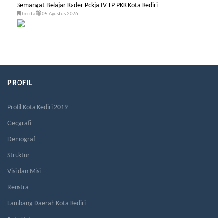
Semangat Belajar Kader Pokja IV TP PKK Kota Kediri
berita
05 Agustus 2026
PROFIL
Profil Kota Kediri 2019
Geografi
Demografi
Struktur
Visi dan Misi
Renstra
Lambang Daerah Kota Kediri