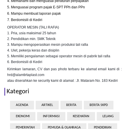
4. Memahami dan menguasai peraturan perpajakan
5. Menguasai program pajak E-SPT PPh dan PPn
6. Mampu membuat laporan pajak
7. Berdomisili di Kediri
OPERATOR MESIN (TALI RAFIA)
1. Pria, usia maksimal 25 tahun
2. Pendidikan min. SMK Teknik
3. Mampu mengoperasikan mesin produksi tali rafia
4. Ulet, pekerja keras dan disiplin
5. Memiliki pengalaman sebagai operator mesin di pabrik tali rafia
6. Berdomisili di Kediri
Kirimkan lamaran, CV dan pas photo terbaru ke alamat email kami di :
hrd@alamtirtaplast.com
atau diserahkan ke security kami di alamat : Jl. Mataram No. 183 Kediri
Kategori
AGENDA
ARTIKEL
BERITA
BERITA SKPD
EKONOMI
INFORMASI
KESEHATAN
LELANG
PEMERINTAH
PEMUDA & OLAHRAGA
PENDIDIKAN