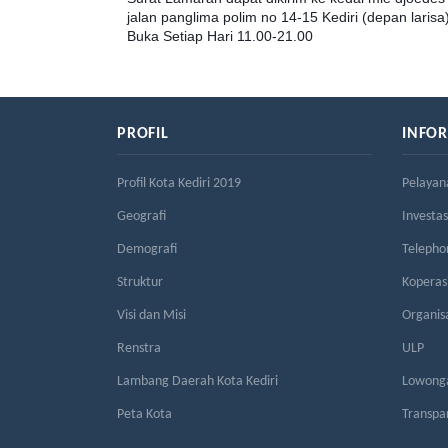
jalan panglima polim no 14-15 Kediri (depan larisa
Buka Setiap Hari 11.00-21.00
PROFIL
INFO
Profil Kota Kediri 2019
Pelayan
Geografi
Investas
Demografi
Telepho
Struktur
Kopera
Visi dan Misi
Organis
Renstra
ULP
Lambang Daerah Kota Kediri
Lowonga
Peta Kota
Transpa