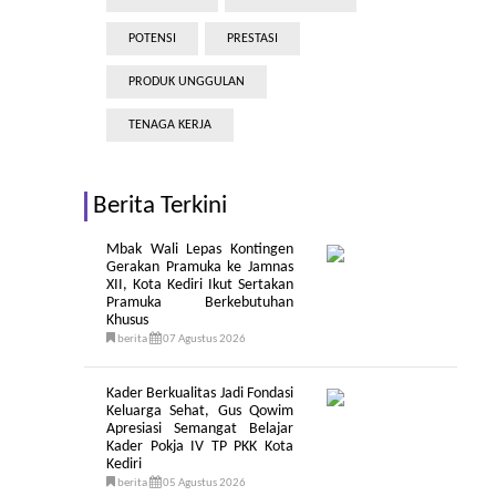
POTENSI
PRESTASI
PRODUK UNGGULAN
TENAGA KERJA
Berita Terkini
Mbak Wali Lepas Kontingen
Gerakan Pramuka ke Jamnas
XII, Kota Kediri Ikut Sertakan
Pramuka Berkebutuhan
Khusus
berita
07 Agustus 2026
Kader Berkualitas Jadi Fondasi
Keluarga Sehat, Gus Qowim
Apresiasi Semangat Belajar
Kader Pokja IV TP PKK Kota
Kediri
berita
05 Agustus 2026