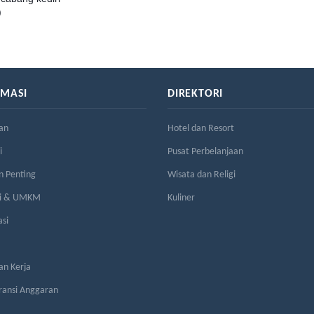
)
RMASI
DIREKTORI
an
Hotel dan Resort
i
Pusat Perbelanjaan
n Penting
Wisata dan Religi
si & UMKM
Kuliner
asi
n Kerja
ransi Anggaran