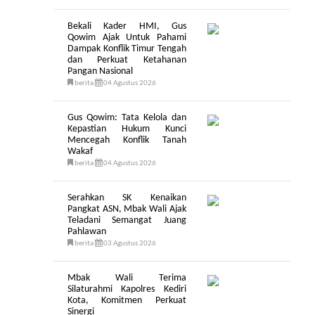
Bekali Kader HMI, Gus
Qowim Ajak Untuk Pahami
Dampak Konflik Timur Tengah
dan Perkuat Ketahanan
Pangan Nasional
berita
04 Agustus 2026
Gus Qowim: Tata Kelola dan
Kepastian Hukum Kunci
Mencegah Konflik Tanah
Wakaf
berita
04 Agustus 2026
Serahkan SK Kenaikan
Pangkat ASN, Mbak Wali Ajak
Teladani Semangat Juang
Pahlawan
berita
03 Agustus 2026
Mbak Wali Terima
Silaturahmi Kapolres Kediri
Kota, Komitmen Perkuat
Sinergi