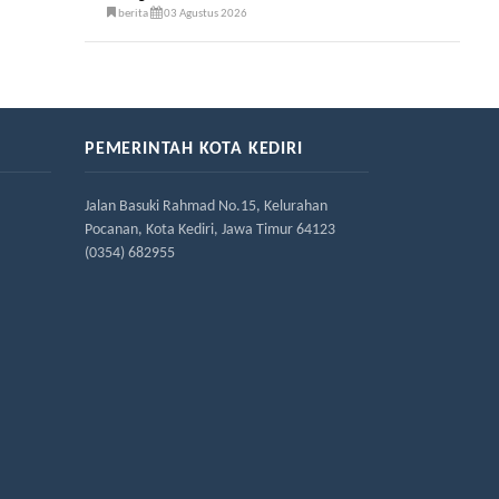
berita
03 Agustus 2026
PEMERINTAH KOTA KEDIRI
Jalan Basuki Rahmad No.15, Kelurahan
Pocanan, Kota Kediri, Jawa Timur 64123
(0354) 682955