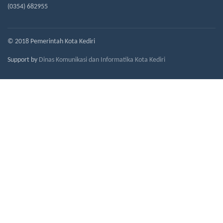
(0354) 682955
© 2018 Pemerintah Kota Kediri
Support by
Dinas Komunikasi dan Informatika Kota Kediri