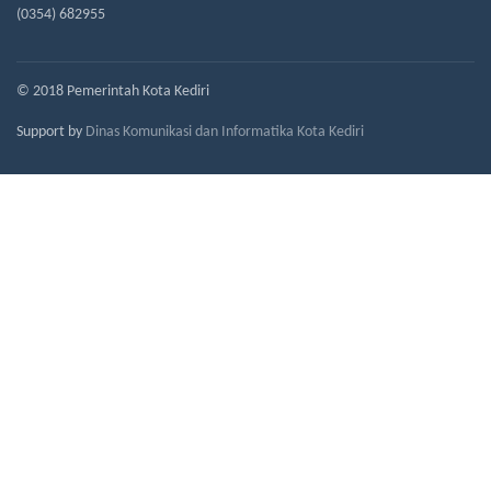
(0354) 682955
© 2018 Pemerintah Kota Kediri
Support by
Dinas Komunikasi dan Informatika Kota Kediri