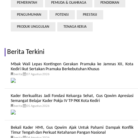
PEMERINTAH
PEMUDA & OLAHRAGA
PENDIDIKAN
PENGUMUMAN
POTENSI
PRESTASI
PRODUK UNGGULAN
TENAGA KERJA
Berita Terkini
Mbak Wali Lepas Kontingen Gerakan Pramuka ke Jamnas XII, Kota
Kediri Ikut Sertakan Pramuka Berkebutuhan Khusus
berita
07 Agustus 2026
Kader Berkualitas Jadi Fondasi Keluarga Sehat, Gus Qowim Apresiasi
Semangat Belajar Kader Pokja IV TP PKK Kota Kediri
berita
05 Agustus 2026
Bekali Kader HMI, Gus Qowim Ajak Untuk Pahami Dampak Konflik
Timur Tengah dan Perkuat Ketahanan Pangan Nasional
berita
04 Agustus 2026