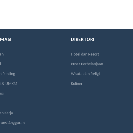
RMASI
DIREKTORI
an
Hotel dan Resort
i
Pusat Perbelanjaan
n Penting
Wisata dan Religi
si & UMKM
Kuliner
asi
n Kerja
ransi Anggaran