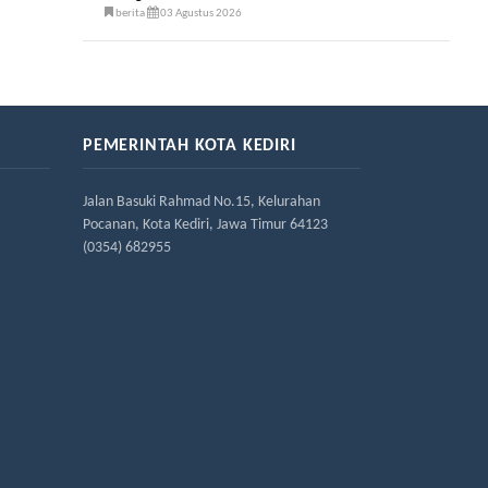
berita
03 Agustus 2026
PEMERINTAH KOTA KEDIRI
Jalan Basuki Rahmad No.15, Kelurahan
Pocanan, Kota Kediri, Jawa Timur 64123
(0354) 682955