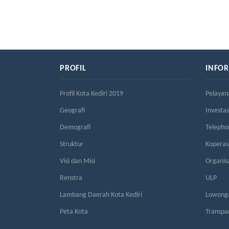
PROFIL
INFO
Profil Kota Kediri 2019
Pelayan
Geografi
Investas
Demografi
Telepho
Struktur
Kopera
Visi dan Misi
Organis
Renstra
ULP
Lambang Daerah Kota Kediri
Lowonga
Peta Kota
Transpa