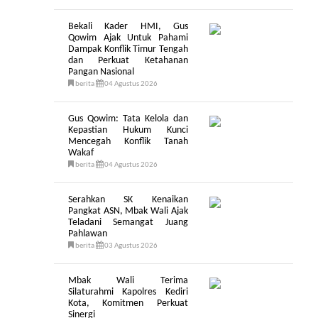
Bekali Kader HMI, Gus
Qowim Ajak Untuk Pahami
Dampak Konflik Timur Tengah
dan Perkuat Ketahanan
Pangan Nasional
berita
04 Agustus 2026
Gus Qowim: Tata Kelola dan
Kepastian Hukum Kunci
Mencegah Konflik Tanah
Wakaf
berita
04 Agustus 2026
Serahkan SK Kenaikan
Pangkat ASN, Mbak Wali Ajak
Teladani Semangat Juang
Pahlawan
berita
03 Agustus 2026
Mbak Wali Terima
Silaturahmi Kapolres Kediri
Kota, Komitmen Perkuat
Sinergi