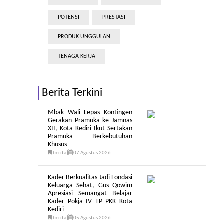
POTENSI
PRESTASI
PRODUK UNGGULAN
TENAGA KERJA
Berita Terkini
Mbak Wali Lepas Kontingen
Gerakan Pramuka ke Jamnas
XII, Kota Kediri Ikut Sertakan
Pramuka Berkebutuhan
Khusus
berita
07 Agustus 2026
Kader Berkualitas Jadi Fondasi
Keluarga Sehat, Gus Qowim
Apresiasi Semangat Belajar
Kader Pokja IV TP PKK Kota
Kediri
berita
05 Agustus 2026