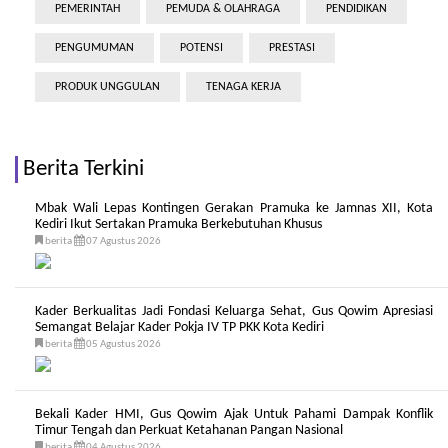
PEMERINTAH
PEMUDA & OLAHRAGA
PENDIDIKAN
PENGUMUMAN
POTENSI
PRESTASI
PRODUK UNGGULAN
TENAGA KERJA
Berita Terkini
Mbak Wali Lepas Kontingen Gerakan Pramuka ke Jamnas XII, Kota
Kediri Ikut Sertakan Pramuka Berkebutuhan Khusus
berita
07 Agustus 2026
Kader Berkualitas Jadi Fondasi Keluarga Sehat, Gus Qowim Apresiasi
Semangat Belajar Kader Pokja IV TP PKK Kota Kediri
berita
05 Agustus 2026
Bekali Kader HMI, Gus Qowim Ajak Untuk Pahami Dampak Konflik
Timur Tengah dan Perkuat Ketahanan Pangan Nasional
berita
04 Agustus 2026