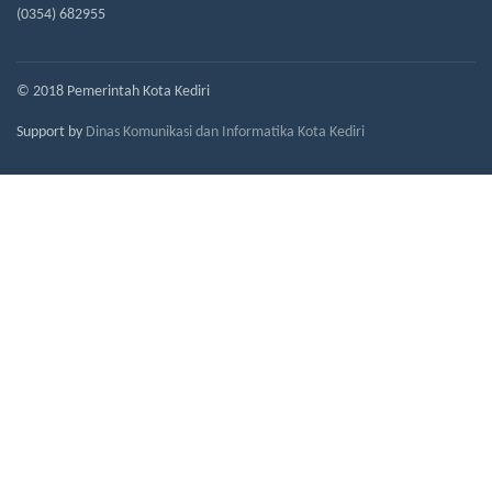
(0354) 682955
© 2018 Pemerintah Kota Kediri
Support by
Dinas Komunikasi dan Informatika Kota Kediri