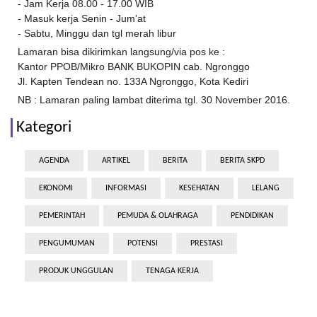
- Jam Kerja 08.00 - 17.00 WIB
- Masuk kerja Senin - Jum'at
- Sabtu, Minggu dan tgl merah libur
Lamaran bisa dikirimkan langsung/via pos ke :
Kantor PPOB/Mikro BANK BUKOPIN cab. Ngronggo
Jl. Kapten Tendean no. 133A Ngronggo, Kota Kediri
NB : Lamaran paling lambat diterima tgl. 30 November 2016.
Kategori
AGENDA
ARTIKEL
BERITA
BERITA SKPD
EKONOMI
INFORMASI
KESEHATAN
LELANG
PEMERINTAH
PEMUDA & OLAHRAGA
PENDIDIKAN
PENGUMUMAN
POTENSI
PRESTASI
PRODUK UNGGULAN
TENAGA KERJA