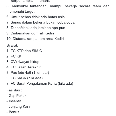
4. Berpenampilan menarik
5. Menyukai tantangan, mampu bekerja secara team dan
memenuhi target
6. Umur bebas tidak ada batas usia
7. Serius dalam bekerja bukan coba coba
8. Tanpa/tidak ada jaminan apa pun
9. Diutamakan domisili Kediri
10. Diutamakan paham area Kediri
Syarat:
1. FC KTP dan SIM C
2. FC KK
3. CV+riwayat hidup
4. FC Ijazah Terakhir
5. Pas foto 4x6 (1 lembar)
6. FC SKCK (bila ada)
7. FC Surat Pengalaman Kerja (bila ada)
Fasilitas :
- Gaji Pokok
- Insentif
- Jenjang Karir
- Bonus