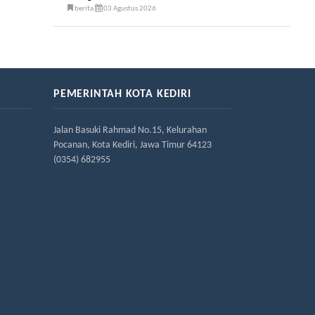
berita
03 Agustus 2026
PEMERINTAH KOTA KEDIRI
Jalan Basuki Rahmad No.15, Kelurahan
Pocanan, Kota Kediri, Jawa Timur 64123
(0354) 682955