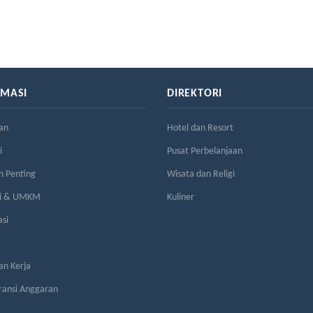
RMASI
DIREKTORI
an
Hotel dan Resort
i
Pusat Perbelanjaan
n Penting
Wisata dan Religi
si & UMKM
Kuliner
asi
n Kerja
ransi Anggaran