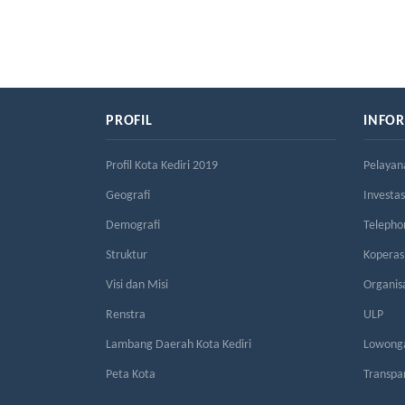
PROFIL
INFO
Profil Kota Kediri 2019
Pelayan
Geografi
Investas
Demografi
Telepho
Struktur
Kopera
Visi dan Misi
Organis
Renstra
ULP
Lambang Daerah Kota Kediri
Lowonga
Peta Kota
Transpa