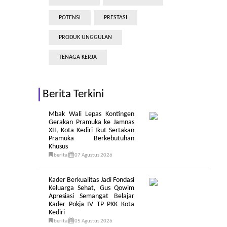
POTENSI
PRESTASI
PRODUK UNGGULAN
TENAGA KERJA
Berita Terkini
Mbak Wali Lepas Kontingen
Gerakan Pramuka ke Jamnas
XII, Kota Kediri Ikut Sertakan
Pramuka Berkebutuhan
Khusus
berita
07 Agustus 2026
Kader Berkualitas Jadi Fondasi
Keluarga Sehat, Gus Qowim
Apresiasi Semangat Belajar
Kader Pokja IV TP PKK Kota
Kediri
berita
05 Agustus 2026