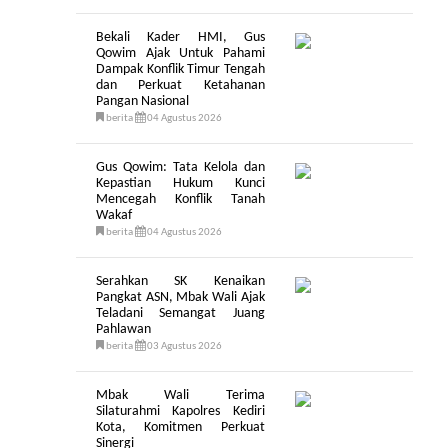
Bekali Kader HMI, Gus
Qowim Ajak Untuk Pahami
Dampak Konflik Timur Tengah
dan Perkuat Ketahanan
Pangan Nasional
berita
04 Agustus 2026
Gus Qowim: Tata Kelola dan
Kepastian Hukum Kunci
Mencegah Konflik Tanah
Wakaf
berita
04 Agustus 2026
Serahkan SK Kenaikan
Pangkat ASN, Mbak Wali Ajak
Teladani Semangat Juang
Pahlawan
berita
03 Agustus 2026
Mbak Wali Terima
Silaturahmi Kapolres Kediri
Kota, Komitmen Perkuat
Sinergi