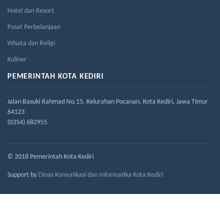
Hotel dan Resort
Pusat Perbelanjaan
Wisata dan Religi
Kuliner
PEMERINTAH KOTA KEDIRI
Jalan Basuki Rahmad No.15, Kelurahan Pocanan, Kota Kediri, Jawa Timur
64123
(0354) 682955
© 2018 Pemerintah Kota Kediri
Support by
Dinas Komunikasi dan Informatika Kota Kediri