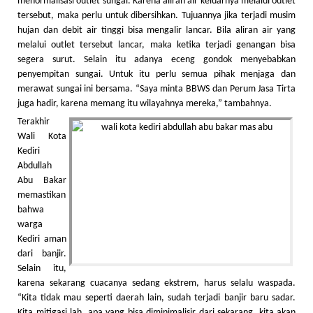
menormalisasi outlet sungai. Karena aliran air keluarnya melalui outlet
tersebut, maka perlu untuk dibersihkan. Tujuannya jika terjadi musim
hujan dan debit air tinggi bisa mengalir lancar. Bila aliran air yang
melalui outlet tersebut lancar, maka ketika terjadi genangan bisa
segera surut. Selain itu adanya eceng gondok menyebabkan
penyempitan sungai. Untuk itu perlu semua pihak menjaga dan
merawat sungai ini bersama. “Saya minta BBWS dan Perum Jasa Tirta
juga hadir, karena memang itu wilayahnya mereka,” tambahnya.
Terakhir
Wali Kota
Kediri
Abdullah
Abu Bakar
memastikan
bahwa
warga
Kediri aman
dari banjir.
Selain itu,
karena sekarang cuacanya sedang ekstrem, harus selalu waspada.
“Kita tidak mau seperti daerah lain, sudah terjadi banjir baru sadar.
Kita mitigasi lah, apa yang bisa diminimalisir dari sekarang, kita akan