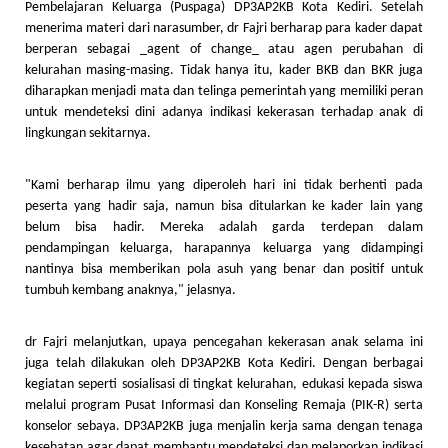
Pembelajaran Keluarga (Puspaga) DP3AP2KB Kota Kediri. Setelah
menerima materi dari narasumber, dr Fajri berharap para kader dapat
berperan sebagai _agent of change_ atau agen perubahan di
kelurahan masing-masing. Tidak hanya itu, kader BKB dan BKR juga
diharapkan menjadi mata dan telinga pemerintah yang memiliki peran
untuk mendeteksi dini adanya indikasi kekerasan terhadap anak di
lingkungan sekitarnya.
"Kami berharap ilmu yang diperoleh hari ini tidak berhenti pada
peserta yang hadir saja, namun bisa ditularkan ke kader lain yang
belum bisa hadir. Mereka adalah garda terdepan dalam
pendampingan keluarga, harapannya keluarga yang didampingi
nantinya bisa memberikan pola asuh yang benar dan positif untuk
tumbuh kembang anaknya," jelasnya.
dr Fajri melanjutkan, upaya pencegahan kekerasan anak selama ini
juga telah dilakukan oleh DP3AP2KB Kota Kediri. Dengan berbagai
kegiatan seperti sosialisasi di tingkat kelurahan, edukasi kepada siswa
melalui program Pusat Informasi dan Konseling Remaja (PIK-R) serta
konselor sebaya. DP3AP2KB juga menjalin kerja sama dengan tenaga
kesehatan agar dapat membantu mendeteksi dan melaporkan indikasi