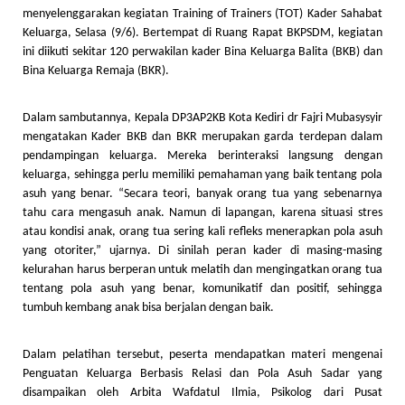
menyelenggarakan kegiatan Training of Trainers (TOT) Kader Sahabat
Keluarga, Selasa (9/6). Bertempat di Ruang Rapat BKPSDM, kegiatan
ini diikuti sekitar 120 perwakilan kader Bina Keluarga Balita (BKB) dan
Bina Keluarga Remaja (BKR).
Dalam sambutannya, Kepala DP3AP2KB Kota Kediri dr Fajri Mubasysyir
mengatakan Kader BKB dan BKR merupakan garda terdepan dalam
pendampingan keluarga. Mereka berinteraksi langsung dengan
keluarga, sehingga perlu memiliki pemahaman yang baik tentang pola
asuh yang benar. “Secara teori, banyak orang tua yang sebenarnya
tahu cara mengasuh anak. Namun di lapangan, karena situasi stres
atau kondisi anak, orang tua sering kali refleks menerapkan pola asuh
yang otoriter,” ujarnya. Di sinilah peran kader di masing-masing
kelurahan harus berperan untuk melatih dan mengingatkan orang tua
tentang pola asuh yang benar, komunikatif dan positif, sehingga
tumbuh kembang anak bisa berjalan dengan baik.
Dalam pelatihan tersebut, peserta mendapatkan materi mengenai
Penguatan Keluarga Berbasis Relasi dan Pola Asuh Sadar yang
disampaikan oleh Arbita Wafdatul Ilmia, Psikolog dari Pusat