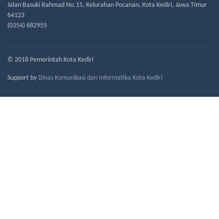
Jalan Basuki Rahmad No.15, Kelurahan Pocanan, Kota Kediri, Jawa Timur
64123
(0354) 682955
© 2018 Pemerintah Kota Kediri
Support by
Dinas Komunikasi dan Informatika Kota Kediri