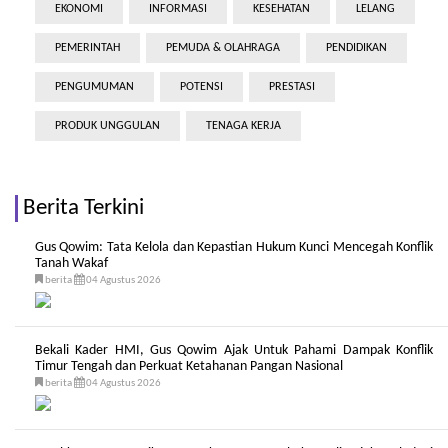
EKONOMI
INFORMASI
KESEHATAN
LELANG
PEMERINTAH
PEMUDA & OLAHRAGA
PENDIDIKAN
PENGUMUMAN
POTENSI
PRESTASI
PRODUK UNGGULAN
TENAGA KERJA
Berita Terkini
Gus Qowim: Tata Kelola dan Kepastian Hukum Kunci Mencegah Konflik
Tanah Wakaf
berita
04 Agustus 2026
Bekali Kader HMI, Gus Qowim Ajak Untuk Pahami Dampak Konflik
Timur Tengah dan Perkuat Ketahanan Pangan Nasional
berita
04 Agustus 2026