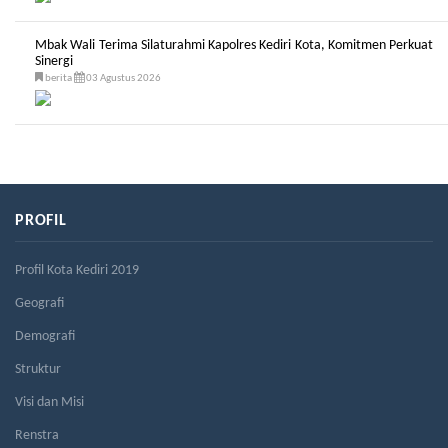
Mbak Wali Terima Silaturahmi Kapolres Kediri Kota, Komitmen Perkuat
Sinergi
berita
03 Agustus 2026
PROFIL
Profil Kota Kediri 2019
Geografi
Demografi
Struktur
Visi dan Misi
Renstra