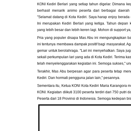
KONI Kediri Berlari yang setiap tahun digelar. Dimana keg
berhasil menarik animo peserta dari berbagai daerah 
"Selamat datang di Kota Kediri. Saya harap enjoy berada d
Ini merupakan Kediri Berlari yang ketiga. Tahun depan 
yang lebih besar dan lebih keren lagi. Mohon di support ya,
Pria yang populer disapa Mas Abu ini mengungkapkan b
ini tentunya membawa dampak positif bagi masyarakat. A
gemar untuk berolahraga. "Lari ini menyehatkan. Saya jug
sekali perkumpulan lari yang ada di Kota Kediri. Terima ka
telah menyelenggarakan kegiatan ini. Semoga sukses," u
Terakhir, Mas Abu berpesan agar para peserta tetap meng
Kediri. Dan hormati pengguna jalan lain," pesannya.
Sementara itu, Ketua KONI Kota Kediri Maria Karangora m
KONI. Kegiatan diikuti 3100 peserta terdiri dari 750 putri 
Peserta dari 18 Provinsi di Indonesia. Semoga kedepan bi