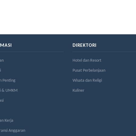
RMASI
DIREKTORI
an
Hotel dan Resort
i
Pusat Perbelanjaan
n Penting
Wisata dan Religi
si & UMKM
Kuliner
asi
n Kerja
ransi Anggaran