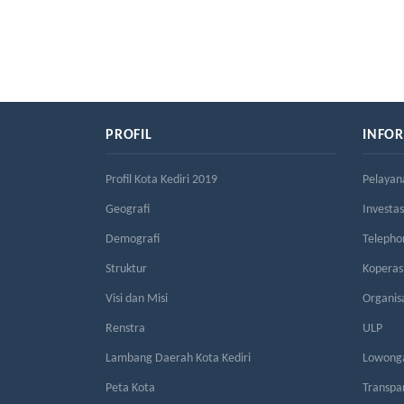
PROFIL
INFO
Profil Kota Kediri 2019
Pelayan
Geografi
Investas
Demografi
Telepho
Struktur
Kopera
Visi dan Misi
Organis
Renstra
ULP
Lambang Daerah Kota Kediri
Lowonga
Peta Kota
Transpa