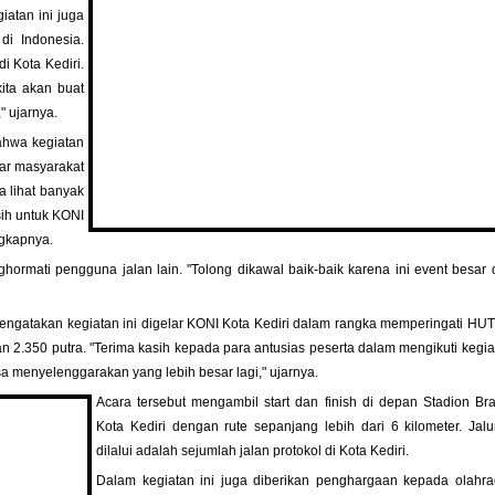
iatan ini juga
di Indonesia.
i Kota Kediri.
kita akan buat
" ujarnya.
ahwa kegiatan
gar masyarakat
a lihat banyak
sih untuk KONI
ngkapnya.
hormati pengguna jalan lain. "Tolong dikawal baik-baik karena ini event besar 
engatakan kegiatan ini digelar KONI Kota Kediri dalam rangka memperingati HU
dan 2.350 putra. "Terima kasih kepada para antusias peserta dalam mengikuti kegiat
sa menyelenggarakan yang lebih besar lagi," ujarnya.
Acara tersebut mengambil start dan finish di depan Stadion Br
Kota Kediri dengan rute sepanjang lebih dari 6 kilometer. Jal
dilalui adalah sejumlah jalan protokol di Kota Kediri.
Dalam kegiatan ini juga diberikan penghargaan kepada olahr