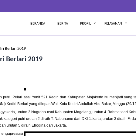
BERANDA
BERITA
PROFIL
PELAYANAN
ri Berlari 2019
i Berlari 2019
 putri. Pelari asal Yonif 521 Kediri dan Kabupaten Mojokerto itu menjadi yang t
I) Kediri Berlari yang dilepas Wali Kota Kediri Abdullah Abu Bakar, Minggu (29/1
 Yogyakarta, urutan 3 Nugroho asal Kabupaten Magelang, urutan 4 Rahmat dari Ka
 kategori putri urutan 2 diraih T. Nabuname dari DKI Jakarta, urutan 3 diraih Fird
dan urutan 5 diraih Efrogina dari Jakarta.
mengapresiasi