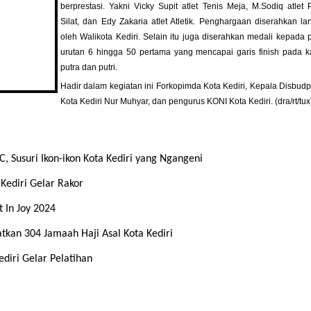
berprestasi. Yakni Vicky Supit atlet Tenis Meja, M.Sodiq atlet
Silat, dan Edy Zakaria atlet Atletik. Penghargaan diserahkan l
oleh Walikota Kediri. Selain itu juga diserahkan medali kepada 
urutan 6 hingga 50 pertama yang mencapai garis finish pada k
putra dan putri.
Hadir dalam kegiatan ini Forkopimda Kota Kediri, Kepala Disbud
Kota Kediri Nur Muhyar, dan pengurus KONI Kota Kediri. (dra/rt/tux
 Susuri Ikon-ikon Kota Kediri yang Ngangeni
Kediri Gelar Rakor
t In Joy 2024
tkan 304 Jamaah Haji Asal Kota Kediri
diri Gelar Pelatihan