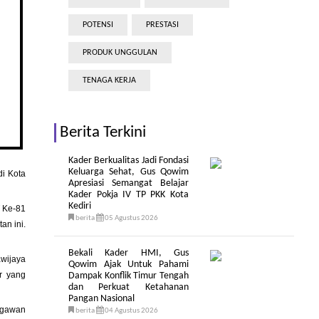
POTENSI
PRESTASI
PRODUK UNGGULAN
TENAGA KERJA
Berita Terkini
Kader Berkualitas Jadi Fondasi
Keluarga Sehat, Gus Qowim
di Kota
Apresiasi Semangat Belajar
Kader Pokja IV TP PKK Kota
Kediri
T Ke-81
berita
05 Agustus 2026
an ini.
Bekali Kader HMI, Gus
awijaya
Qowim Ajak Untuk Pahami
ur yang
Dampak Konflik Timur Tengah
dan Perkuat Ketahanan
Pangan Nasional
agawan
berita
04 Agustus 2026