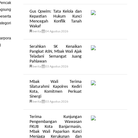
 Pencak
angsung
Gus Qowim: Tata Kelola dan
peserta
Kepastian Hukum Kunci
Mencegah Konflik Tanah
ategori
Wakaf
berita
04 Agustus 2026
parpora
)
Serahkan SK Kenaikan
Pangkat ASN, Mbak Wali Ajak
Teladani Semangat Juang
Pahlawan
berita
03 Agustus 2026
Mbak Wali Terima
Silaturahmi Kapolres Kediri
Kota, Komitmen Perkuat
Sinergi
berita
03 Agustus 2026
Terima Kunjungan
Pengembangan Wawasan
FKUB Kota Banjarmasin,
Mbak Wali Paparkan Kunci
Menjaga Kerukunan dan